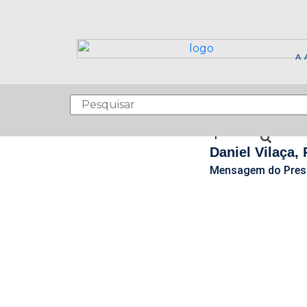
A 
SE
"A força da AE
F
que fazem acont
Daniel Vilaça,
Mensagem do Pres