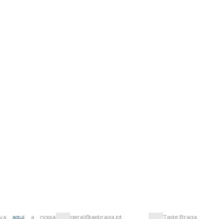
reva
aqui
a nossa
geral@aebraga.pt
Taste Braga