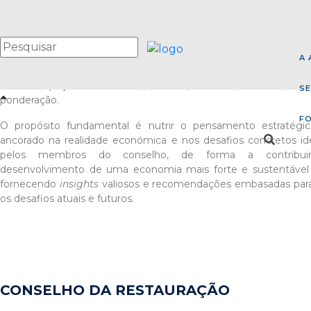
CONSELHOS CONSULTIVOS
DEBATE E ESTRATÉGIA
A 
Os Conselhos Consultivos Setoriais, promovidos pela AEB 
como espaços de estudo, análise, debate, reflexão, ori
SE
ponderação.
F
O propósito fundamental é nutrir o pensamento estratégic
ancorado na realidade económica e nos desafios concretos ide
pelos membros do conselho, de forma a contribui
desenvolvimento de uma economia mais forte e sustentável 
fornecendo
insights
valiosos e recomendações embasadas para
os desafios atuais e futuros.
CONSELHO DA RESTAURAÇÃO