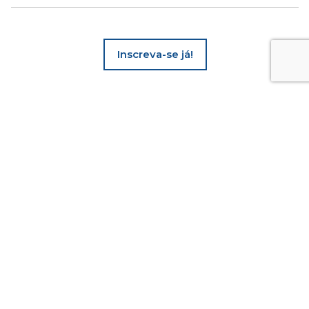
Inscreva-se já!
Visualizar todo o calendário
rograma de capacitação avançada ESG">
Newsletter
Subscreva
aqui
a nossa newsletter.