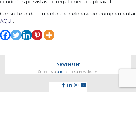
condições previstas no regulamento aplicável.
Consulte o documento de deliberação complementar
AQUI
.
Newsletter
Subscreva
aqui
a nossa newsletter.
Contactos
geral@aebraga.pt
253 201 750
Rua D. Diogo de Sousa, 91 Apartado 58
4711-909 Braga