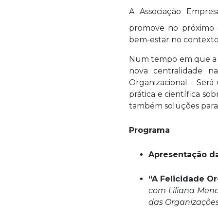
|
A Associação Empres
A
Felicidade
promove no próximo
Organizacional
bem-estar no contexto
-
Num tempo em que a s
Será
nova centralidade na
um
Organizacional - Ser
mito?
prática e científica s
Ou
também soluções para 
uma
realidade?
Programa
Apresentação da
“A Felicidade O
com Liliana Men
das Organizaçõe