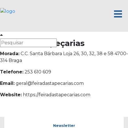
Feira das Tapeçarias
Morada:
C.C. Santa Bárbara Loja 26, 30, 32, 38 e 58 4700-
314 Braga
Telefone:
253 610 609
Email:
geral@feiradastapecarias.com
Website:
https://
feiradastapecarias.com
Newsletter