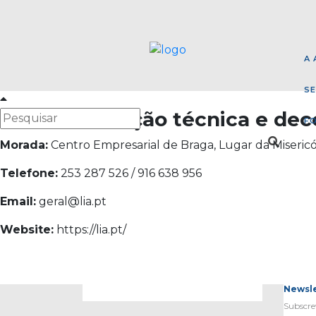
A 
SE
LIA – Iluminação técnica e dec
F
Morada:
Centro Empresarial de Braga, Lugar da Misericór
Telefone:
253 287 526 / 916 638 956
Email:
geral@lia.pt
Website:
https://lia.pt/
Newsl
Subsc