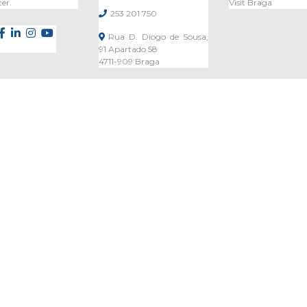
er.
Visit Braga
253 201 750
Rua D. Diogo de Sousa,
91 Apartado 58
4711-909 Braga